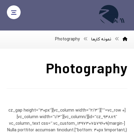
نمونه کارها
Photography
Photography
Personal Gift
[vc_row ۰=””][vc_column width=”۲/۳″][cz_gap height=”۳۰px”
id=”cz_۹۴۸۸۹″][/vc_column][vc_column width=”۱/۳″]
[vc_column_text css=”.vc_custom_۱۴۹۷۳۰۷۵۷۹۶۰۹{margin-
bottom: ۴۰px !important;}”]Nulla porttitor accumsan tincidunt.