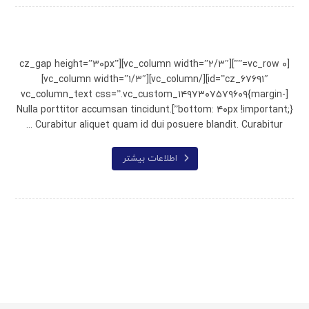
Wooden Bench
[vc_row ۰=””][vc_column width=”۲/۳″][cz_gap height=”۳۰px”
id=”cz_۶۷۶۹۱″][/vc_column][vc_column width=”۱/۳″]
[vc_column_text css=”.vc_custom_۱۴۹۷۳۰۷۵۷۹۶۰۹{margin-
bottom: ۴۰px !important;}”]Nulla porttitor accumsan tincidunt.
Curabitur aliquet quam id dui posuere blandit. Curabitur ...
اطلاعات بیشتر