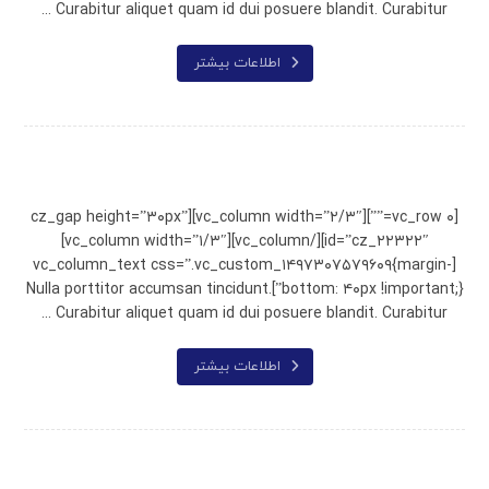
Curabitur aliquet quam id dui posuere blandit. Curabitur ...
اطلاعات بیشتر
Chair Design
[vc_row ۰=””][vc_column width=”۲/۳″][cz_gap height=”۳۰px”
id=”cz_۲۲۳۲۲″][/vc_column][vc_column width=”۱/۳″]
[vc_column_text css=”.vc_custom_۱۴۹۷۳۰۷۵۷۹۶۰۹{margin-
bottom: ۴۰px !important;}”]Nulla porttitor accumsan tincidunt.
Curabitur aliquet quam id dui posuere blandit. Curabitur ...
اطلاعات بیشتر
Shelf of Arts