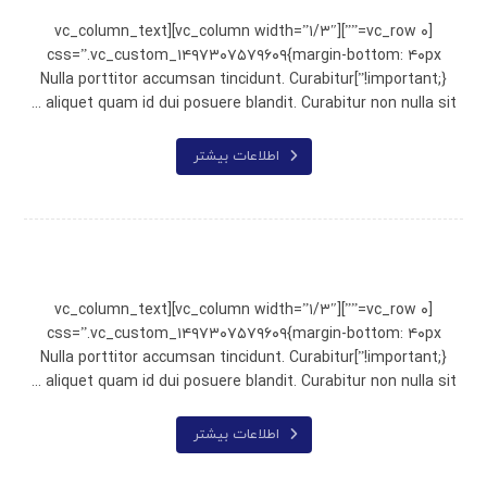
[vc_row ۰=””][vc_column width=”۱/۳″][vc_column_text
css=”.vc_custom_۱۴۹۷۳۰۷۵۷۹۶۰۹{margin-bottom: ۴۰px
!important;}”]Nulla porttitor accumsan tincidunt. Curabitur
aliquet quam id dui posuere blandit. Curabitur non nulla sit ...
اطلاعات بیشتر
Typewriter
[vc_row ۰=””][vc_column width=”۱/۳″][vc_column_text
css=”.vc_custom_۱۴۹۷۳۰۷۵۷۹۶۰۹{margin-bottom: ۴۰px
!important;}”]Nulla porttitor accumsan tincidunt. Curabitur
aliquet quam id dui posuere blandit. Curabitur non nulla sit ...
اطلاعات بیشتر