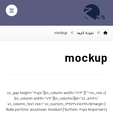
نمونه کارها
mockup
mockup
Project Stamp
[vc_row ۰=””][vc_column width=”۲/۳″][cz_gap height=”۳۰px”
id=”cz_۵۶۱۳۸″][/vc_column][vc_column width=”۱/۳″]
[vc_column_text css=”.vc_custom_۱۴۹۷۳۰۷۵۷۹۶۰۹{margin-
bottom: ۴۰px !important;}”]Nulla porttitor accumsan tincidunt.