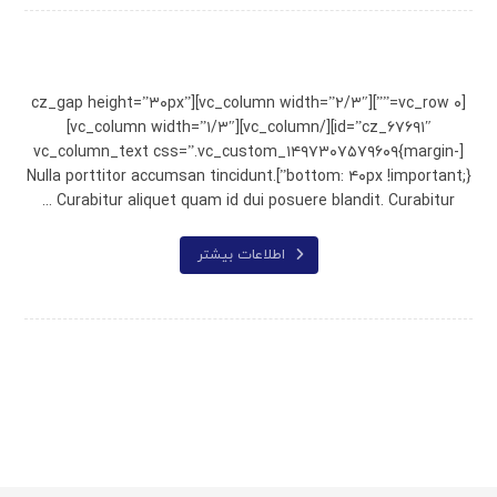
Wooden Bench
[vc_row ۰=””][vc_column width=”۲/۳″][cz_gap height=”۳۰px”
id=”cz_۶۷۶۹۱″][/vc_column][vc_column width=”۱/۳″]
[vc_column_text css=”.vc_custom_۱۴۹۷۳۰۷۵۷۹۶۰۹{margin-
bottom: ۴۰px !important;}”]Nulla porttitor accumsan tincidunt.
Curabitur aliquet quam id dui posuere blandit. Curabitur ...
اطلاعات بیشتر