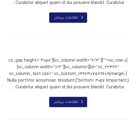
Curabitur aliquet quam id dui posuere blandit. Curabitur ...
اطلاعات بیشتر
Chair Design
[vc_row ۰=””][vc_column width=”۲/۳″][cz_gap height=”۳۰px”
id=”cz_۲۲۳۲۲″][/vc_column][vc_column width=”۱/۳″]
[vc_column_text css=”.vc_custom_۱۴۹۷۳۰۷۵۷۹۶۰۹{margin-
bottom: ۴۰px !important;}”]Nulla porttitor accumsan tincidunt.
Curabitur aliquet quam id dui posuere blandit. Curabitur ...
اطلاعات بیشتر
Shelf of Arts