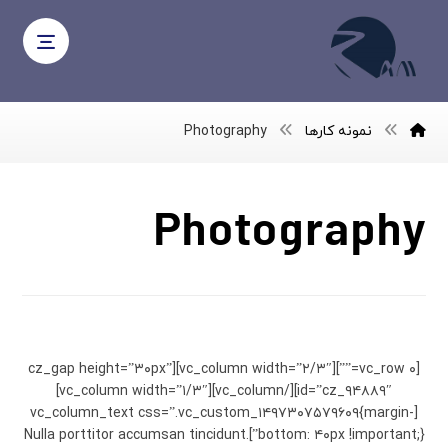
نمونه کارها
Photography
Photography
Personal Gift
[vc_row ۰=””][vc_column width=”۲/۳″][cz_gap height=”۳۰px”
id=”cz_۹۴۸۸۹″][/vc_column][vc_column width=”۱/۳″]
[vc_column_text css=”.vc_custom_۱۴۹۷۳۰۷۵۷۹۶۰۹{margin-
bottom: ۴۰px !important;}”]Nulla porttitor accumsan tincidunt.