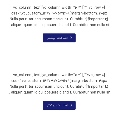
[vc_row ۰=””][vc_column width=”۱/۳″][vc_column_text
css=”.vc_custom_۱۴۹۷۳۰۷۵۷۹۶۰۹{margin-bottom: ۴۰px
!important;}”]Nulla porttitor accumsan tincidunt. Curabitur
aliquet quam id dui posuere blandit. Curabitur non nulla sit ...
اطلاعات بیشتر
Typewriter
[vc_row ۰=””][vc_column width=”۱/۳″][vc_column_text
css=”.vc_custom_۱۴۹۷۳۰۷۵۷۹۶۰۹{margin-bottom: ۴۰px
!important;}”]Nulla porttitor accumsan tincidunt. Curabitur
aliquet quam id dui posuere blandit. Curabitur non nulla sit ...
اطلاعات بیشتر