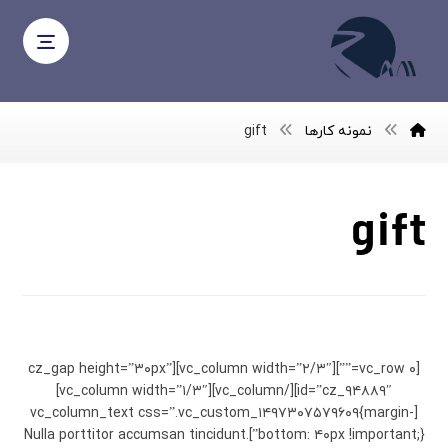
نمونه کارها
gift
gift
Personal Gift
[vc_row ۰=””][vc_column width=”۲/۳″][cz_gap height=”۳۰px”
id=”cz_۹۴۸۸۹″][/vc_column][vc_column width=”۱/۳″]
[vc_column_text css=”.vc_custom_۱۴۹۷۳۰۷۵۷۹۶۰۹{margin-
bottom: ۴۰px !important;}”]Nulla porttitor accumsan tincidunt.